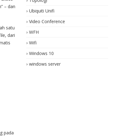
Topologi
h” – dan
Ubiquiti Unifi
Video Conference
lah satu
WFH
le, dari
omatis
Wifi
Windows 10
windows server
ng pada