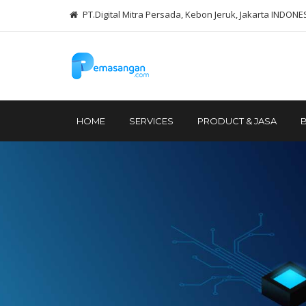
PT.Digital Mitra Persada, Kebon Jeruk, Jakarta INDONE
HOME
SERVICES
PRODUCT & JASA
B