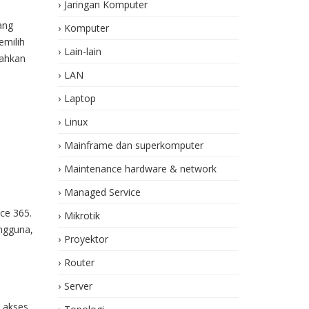
Jaringan Komputer
ang
Komputer
emilih
Lain-lain
dahkan
LAN
Laptop
Linux
Mainframe dan superkomputer
Maintenance hardware & network
Managed Service
ce 365.
Mikrotik
engguna,
Proyektor
Router
Server
i akses