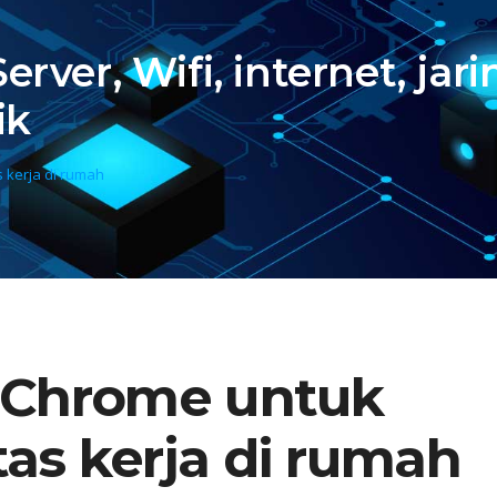
 Server, Wifi, internet, j
ik
s kerja di rumah
 Chrome untuk
tas kerja di rumah