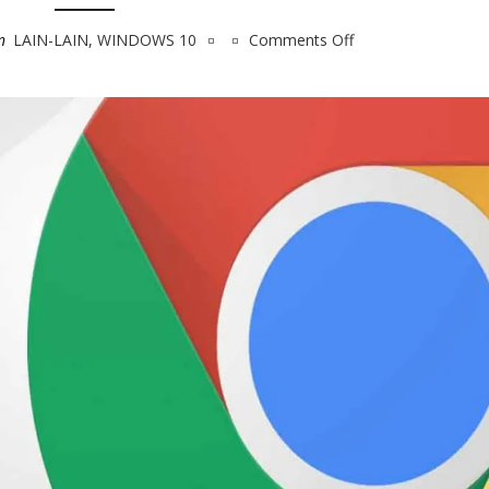
n
LAIN-LAIN
,
WINDOWS 10
Comments Off
on
Ektensi
Chrome
untuk
produktivitas
kerja
di
rumah