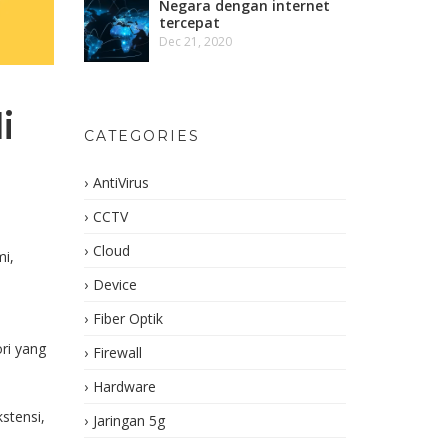
Negara dengan internet
tercepat
Dec 21, 2020
i
CATEGORIES
AntiVirus
CCTV
Cloud
mi,
Device
Fiber Optik
ri yang
Firewall
Hardware
stensi,
Jaringan 5g