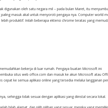
k digunakan oleh satu negara mil – pada bulan Maret, itu menyumb
g paling masuk akal untuk menyoroti pengaya nya. Computer world m
lebih produktif. Inilah beberapa ektensi chrome teratas yang memu
 memudahkan bekerja di luar rumah. Pengaya buatan Microsoft ini
embuka situs web office.com dan masuk ke akun Microsoft atau Offi
es cepat ke semua aplikasi online yang tersedia melalui langganan p
nya, sehingga tidak sesuai dengan aplikasi yang diinstal secara lokal.
belah bilah alamat, dan pilih pilihan yang sesuai; mereka yang memilik