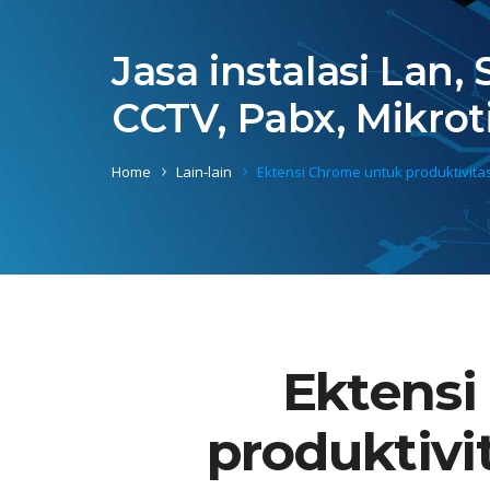
Jasa instalasi Lan,
CCTV, Pabx, Mikrot
Home
Lain-lain
Ektensi Chrome untuk produktivita
Ektensi
produktivi