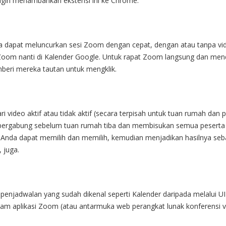
ingin menambahkan ekstensi ini ke Chrome.
nda dapat meluncurkan sesi Zoom dengan cepat, dengan atau tanpa vi
 Zoom nanti di Kalender Google. Untuk rapat Zoom langsung dan men
eri mereka tautan untuk mengklik.
ri video aktif atau tidak aktif (secara terpisah untuk tuan rumah dan 
bergabung sebelum tuan rumah tiba dan membisukan semua peserta
. Anda dapat memilih dan memilih, kemudian menjadikan hasilnya seb
 juga.
penjadwalan yang sudah dikenal seperti Kalender daripada melalui UI 
m aplikasi Zoom (atau antarmuka web perangkat lunak konferensi v