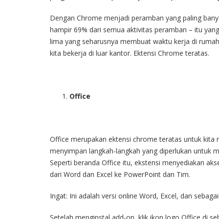
Dengan Chrome menjadi peramban yang paling banya
hampir 69% dari semua aktivitas peramban – itu yan
lima yang seharusnya membuat waktu kerja di rumah 
kita bekerja di luar kantor. Ektensi Chrome teratas.
Office
Office merupakan ektensi chrome teratas untuk kita
menyimpan langkah-langkah yang diperlukan untuk m
Seperti beranda Office itu, ekstensi menyediakan aks
dari Word dan Excel ke PowerPoint dan Tim.
Ingat: Ini adalah versi online Word, Excel, dan sebagai
Setelah menginstal add-on, klik ikon logo Office di se