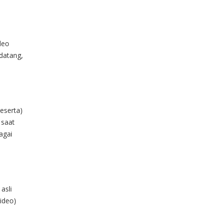
deo
datang,
peserta)
 saat
agai
asli
ideo)