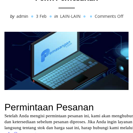
by
admin
3 Feb
in
LAIN-LAIN
Comments Off
on
For
Peme