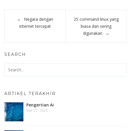
Post
Negara dengan
25 command linux yang
navigation
internet tercepat
biasa dan sering
digunakan
SEARCH
ARTIKEL TERAKHIR
Pengertian Ai
Mar 27, 2023