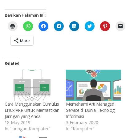
Bagikan Halaman InI :
Click
Click
Click
Click
Click
Click
Click
Click
to
to
to
to
to
to
to
to
print
share
share
share
share
share
share
email
(Opens
on
on
on
on
on
on
a
More
in
WhatsApp
Facebook
Telegram
LinkedIn
Twitter
Pinterest
link
new
(Opens
(Opens
(Opens
(Opens
(Opens
(Opens
to
window)
in
in
in
in
in
in
a
new
new
new
new
new
new
friend
window)
window)
window)
window)
window)
window)
(Opens
in
Related
new
window
Cara Menggunakan Cumulus
Memahami Arti Managed
Linux VRR untuk Memastikan
Service di Dunia Teknologi
Jaringan yang Andal
Informasi
18 May 2019
3 February 2020
In "Jaringan Komputer"
In "Komputer"