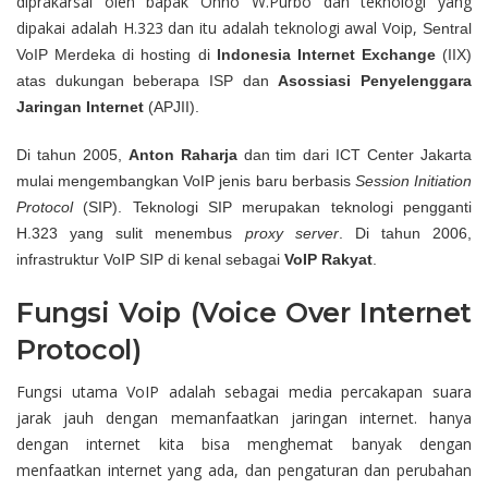
diprakarsai oleh bapak Onno W.Purbo dan teknologi yang
dipakai adalah H.323 dan itu adalah teknologi awal Voip,
Sentral
VoIP Merdeka di hosting di
Indonesia Internet Exchange
(IIX)
atas dukungan beberapa ISP dan
Asossiasi Penyelenggara
Jaringan Internet
(APJII).
Di tahun 2005,
Anton Raharja
dan tim dari ICT Center Jakarta
mulai mengembangkan VoIP jenis baru berbasis
Session Initiation
Protocol
(SIP). Teknologi SIP merupakan teknologi pengganti
H.323 yang sulit menembus
proxy server
. Di tahun 2006,
infrastruktur VoIP SIP di kenal sebagai
VoIP Rakyat
.
Fungsi Voip (Voice Over Internet
Protocol)
Fungsi utama VoIP adalah sebagai media percakapan suara
jarak jauh dengan memanfaatkan jaringan internet. hanya
dengan internet kita bisa menghemat banyak dengan
menfaatkan internet yang ada, dan pengaturan dan perubahan