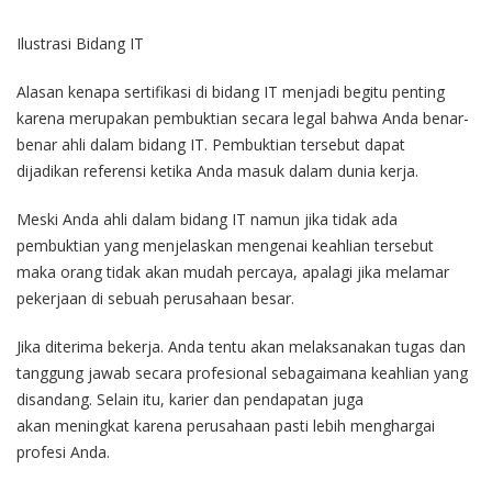
Ilustrasi
Bidang
IT
Alasan
kenapa
s
ertifikasi
di
bidang
IT
menjadi
begitu
penting
karena
merupakan
pembuktian
secara
legal
bahwa
Anda
benar-
benar
ahli
dalam
bidang
IT.
Pembuktian
tersebut
dapat
dijadikan
referensi
ketika
Anda
masuk
dalam
dunia
kerja
.
Meski
Anda
ahli
dalam
bidang
IT
namun
jika
tidak
ada
pembuktian
yang
menjelaskan
mengenai
keahlian
tersebut
maka
orang
tidak
akan
mudah
percaya
,
apalagi
jika
melamar
pekerjaan
di
sebuah
perusahaan
besar
.
Jika
diterima
bekerja
. Anda
tentu
akan
melaksanakan
tugas
dan
tanggung
jawab
secara
profesional
sebagaimana
keahlian
yang
di
sandang
.
Selain
itu
,
kari
e
r
dan
pendapatan
juga
akan
meningkat
karena
perusahaan
pasti
lebih
menghargai
profesi
Anda.