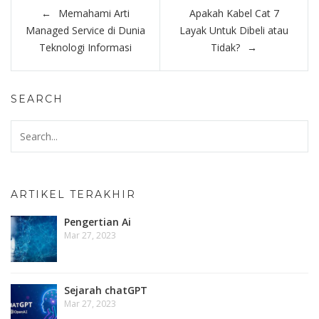
Post
Memahami Arti
Apakah Kabel Cat 7
navigation
Managed Service di Dunia
Layak Untuk Dibeli atau
Teknologi Informasi
Tidak?
SEARCH
ARTIKEL TERAKHIR
Pengertian Ai
Mar 27, 2023
Sejarah chatGPT
Mar 27, 2023