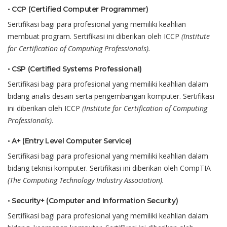
•
CCP (Certified Computer Programmer)
Sertifikasi
bagi
para
profesional
yang
memiliki
keahlian
membuat
program.
Sertifikasi
ini
diberikan
oleh
ICCP
(Institute
for Certification of Computing Professionals)
.
•
CSP (Certified Systems Professional)
Sertifikasi
bagi
para
profesional
yang
memiliki
keahlian
dalam
bidang
analis
desain
serta
pengembangan
komputer
.
Sertifikasi
ini
diberikan
oleh
ICCP
(Institute for Certification of Computing
Professionals)
.
•
A+ (Entry Level Computer Service)
Sertifikasi
bagi
para
profesional
yang
memiliki
keahlian
dalam
bidang
teknisi
komputer
.
Sertifikasi
ini
diberikan
oleh
CompTIA
(The Computing
Technology
Industry Association).
•
Security+ (Computer and Information Security)
Sertifikasi
bagi
para
profesional
yang
memiliki
keahlian
dalam