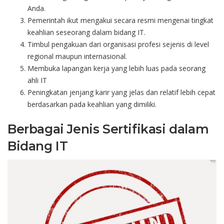
Anda.
Pemerintah
ikut
mengakui
secara
resmi
mengenai
tingkat
keahlian
seseorang
dalam
bidang
IT.
Timbul
pengakuan
dari
organisasi
profesi
sejenis
di level
regional
maupun
internasional
.
Membuka
lapangan
kerja
yang
lebih
luas
pada
seorang
ahli
IT
Peningkatan
jenjang
karir
yang
jelas
dan
relatif
lebih
cepat
berdasarkan
pada
keahlian
yang
dimiliki
.
Berbagai
Jenis
Sertifikasi
dalam
Bidang
IT