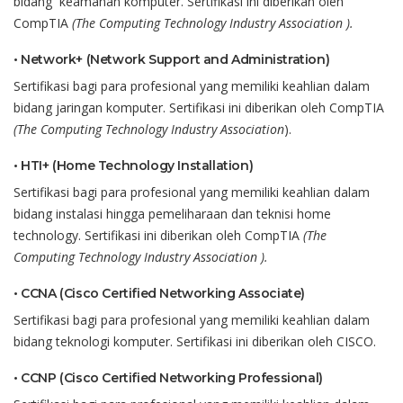
bidang
keamanan
komputer
.
Sertifikasi
ini
diberikan
oleh
CompTIA
(The Computing Technology Industry Association )
.
•
Network+ (Network Support and Administration)
Sertifikasi
bagi
para
profesional
yang
memiliki
keahlian
dalam
bidang
jaringan
komputer
.
Sertifikasi
ini
diberikan
oleh
CompTIA
(The Computing Technology Industry Association
)
.
•
HTI+ (Home Technology Installation)
Sertifikasi
bagi
para
profesional
yang
memiliki
keahlian
dalam
bidang
instalasi
hingga
pemeliharaan
dan
teknisi
home
technology
.
Sertifikasi
ini
diberikan
oleh
CompTIA
(The
Computing Technology Industry Association )
.
•
CCNA (Cisco Certified Networking Associate)
Sertifikasi
bagi
para
profesional
yang
memiliki
keahlian
dalam
bidang
teknologi
komputer
.
Sertifikasi
ini
diberikan
oleh CISCO.
•
CCNP (Cisco Certified Networking Professional)