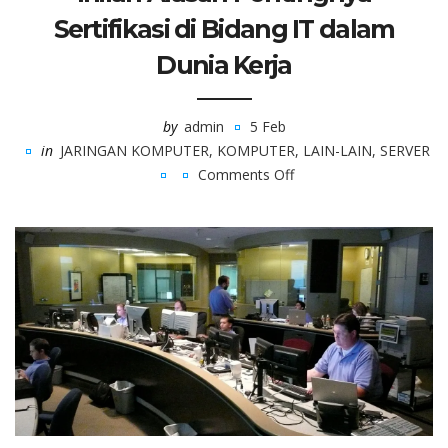
Sertifikasi di Bidang IT dalam
Dunia Kerja
by
admin
5 Feb
in
JARINGAN KOMPUTER
,
KOMPUTER
,
LAIN-LAIN
,
SERVER
Comments Off
on
Inilah
Alasan
Pentingnya
Sertifikasi
di
Bidang
IT
dalam
Dunia
Kerja