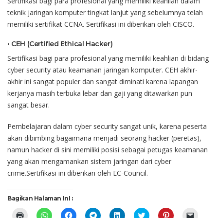
Sertifikasi
bagi
para
profesional
yang
memiliki
keahlian
dalam
teknik
jaringan
komputer
tingkat
lanjut
yang
sebelumnya
telah
memiliki
sertifikat
CCNA.
Sertifikasi
ini
diberikan
oleh CISCO.
•
CEH (Certified Ethical Hacker)
Sertifikasi
bagi
para
profesional
yang
memiliki
keahlian
di
bidang
cyber security
atau
keamanan
jaringan
komputer
. CEH
akhir-
akhir
ini
sangat
populer
dan
sangat
diminati
karena
lapangan
kerjanya
masih
terbuka
lebar
dan
gaji
yang
ditawarkan pun
sangat
besar
.
Pembelajaran
dalam
cyber security
sangat
unik
,
karena
peserta
akan
dibimbing
bagaimana
menjadi
seorang
hacker
(
peretas
),
namun
hacker
di
sini
memiliki
posisi
sebagai
petugas
keamanan
yang
akan
mengamankan
sistem
jaringan
dari
cyber
crime
.
Sertifikasi
ini
diberikan
oleh EC-Council.
Bagikan Halaman InI :
Click
Click
Click
Click
Click
Click
Click
Click