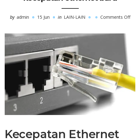
by
admin
15 Jun
in
LAIN-LAIN
Comments Off
on
kece
ethe
baru
Kecepatan Ethernet