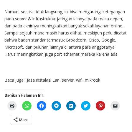
Namun, secara tidak langsung, ini bisa mengurangi ketegangan
pada server & infrastruktur jaringan lainnya pada masa depan,
dan pada akhirnya meningkatkan banyak sekali layanan online.
Sampai sejauh mana masih harus dilihat, meskipun perlu dicatat
bahwa badan standar termasuk Broadcom, Cisco, Google,
Microsoft, dan puluhan lainnya di antara para anggotanya.
Harus meningkatkan juga port ethernet meraka karena ada.
Baca Juga :
Jasa instalasi Lan, server, wifi, mikrotik
Bagikan Halaman InI :
Click
Click
Click
Click
Click
Click
Click
Click
to
to
to
to
to
to
to
to
print
share
share
share
share
share
share
email
(Opens
on
on
on
on
on
on
a
More
in
WhatsApp
Facebook
Telegram
LinkedIn
Twitter
Pinterest
link
new
(Opens
(Opens
(Opens
(Opens
(Opens
(Opens
to
window)
in
in
in
in
in
in
a
new
new
new
new
new
new
friend