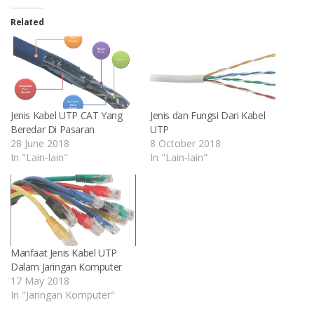
window)
window)
window)
window)
window)
window)
(Opens
in
Related
new
window
Jenis Kabel UTP CAT Yang
Jenis dan Fungsi Dari Kabel
Beredar Di Pasaran
UTP
28 June 2018
8 October 2018
In "Lain-lain"
In "Lain-lain"
Manfaat Jenis Kabel UTP
Dalam Jaringan Komputer
17 May 2018
In "Jaringan Komputer"