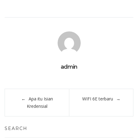
admin
Post
Apa itu Isian
WIFI 6E terbaru
navigation
Kredensial
SEARCH