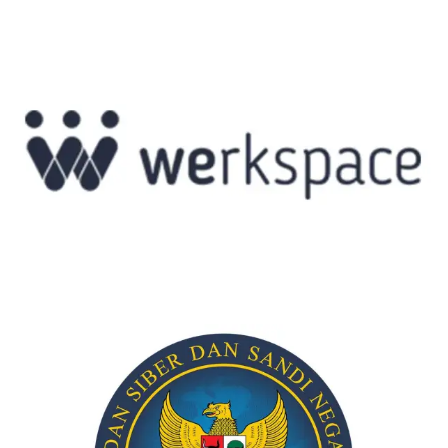
ace
or di