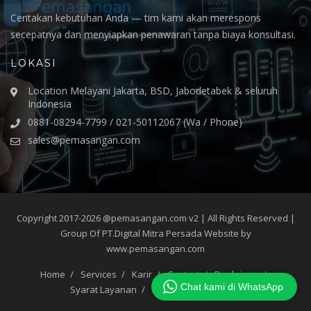
Ceritakan kebutuhan Anda — tim kami akan merespons
secepatnya dan menyiapkan penawaran tanpa biaya konsultasi.
LOKASI
Location Melayani Jakarta, BSD, Jabodetabek & seluruh
Indonesia
0881-08294-7799 / 021-50112067 (Wa / Phone)
sales@pemasangan.com
Copyright 2017-2026 @pemasangan.com v2 | All Rights Reserved |
Group Of PT.Digital Mitra Persada Website by
www.pemasangan.com
Home
Services
Karir
Contact
Disclaimer
Chat kami di WhatsApp
Syarat Layanan
Privacy Policy
FAQ