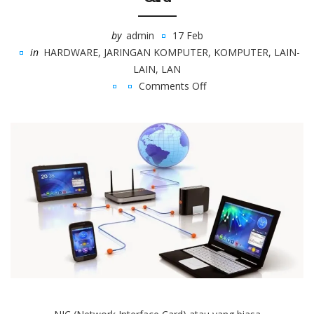
by
admin
17 Feb
in
HARDWARE
,
JARINGAN KOMPUTER
,
KOMPUTER
,
LAIN-
LAIN
,
LAN
Comments Off
on
Mengenal
Fungsi
dan
Jenis
Network
Interface
Card