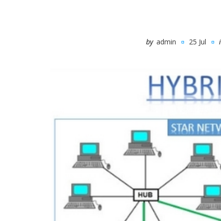
by
admin
25 Jul