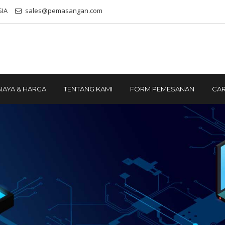
SIA
sales@pemasangan.com
IAYA & HARGA
TENTANG KAMI
FORM PEMESANAN
CAR