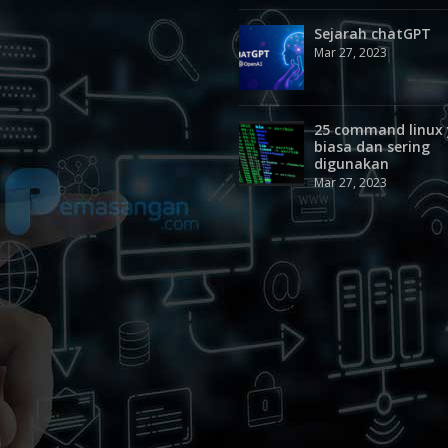
Sejarah chatGPT
Mar 27, 2023
25 command linux
biasa dan sering
digunakan
Mar 27, 2023