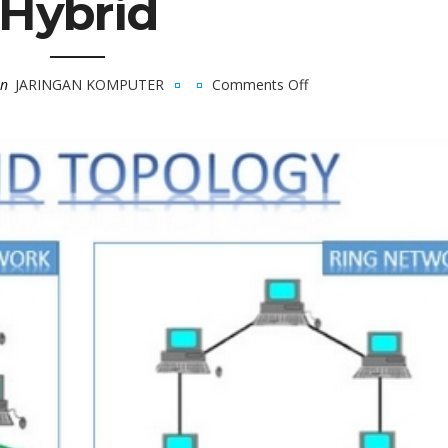
Hybrid
in
JARINGAN KOMPUTER
Comments Off
on
Pengertian
teknologi
Topologi
Hybrid