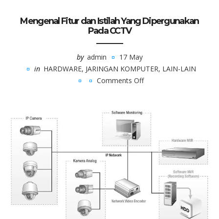
Mengenal Fitur dan Istilah Yang Dipergunakan
Pada CCTV
by
admin
17 May
in
HARDWARE
,
JARINGAN KOMPUTER
,
LAIN-LAIN
Comments Off
on
Mengenal
Fitur
dan
Istilah
Yang
Dipergunakan
Pada
CCTV