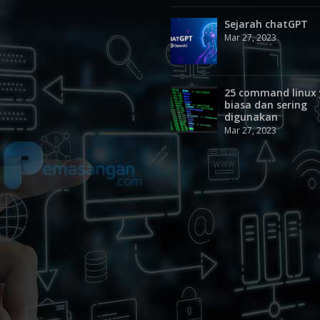
Sejarah chatGPT
Mar 27, 2023
25 command linux
biasa dan sering
digunakan
Mar 27, 2023