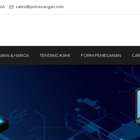
SIA
sales@pemasangan.com
IAYA & HARGA
TENTANG KAMI
FORM PEMESANAN
CAR