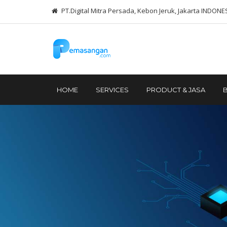
PT.Digital Mitra Persada, Kebon Jeruk, Jakarta INDONE
HOME
SERVICES
PRODUCT & JASA
B