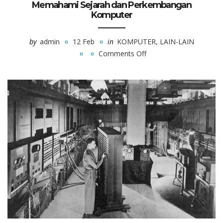
Memahami Sejarah dan Perkembangan
Komputer
by
admin
12 Feb
in
KOMPUTER
,
LAIN-LAIN
Comments Off
on
Memahami
Sejarah
dan
Perkembangan
Komputer