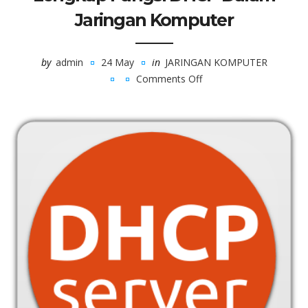
Jaringan Komputer
by
admin
24 May
in
JARINGAN KOMPUTER
Comments Off
on
Lengkap
Fungsi
DHCP
Dalam
Jaringan
Komputer