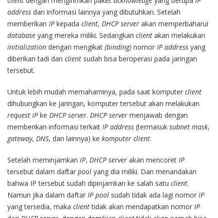
client
dengan mengirimkan paket
acknowledge
yang berupa
IP
address
dan informasi lainnya yang dibutuhkan. Setelah
memberikan
IP
kepada
client
,
DHCP server
akan memperbaharui
database
yang mereka miliki. Sedangkan
client
akan melakukan
initialization
dengan mengikat
(binding)
nomor
IP address
yang
diberikan tadi dan
client
sudah bisa beroperasi pada jaringan
tersebut.
Untuk lebih mudah memahaminya, pada saat komputer
client
dihubungkan ke jaringan, komputer tersebut akan melakukan
request IP
ke
DHCP server
.
DHCP server
menjawab dengan
memberikan informasi terkait
IP address
(termasuk
subnet mask
,
gateway
,
DNS
, dan lainnya) ke
komputer client
.
Setelah meminjamkan
IP
,
DHCP server
akan mencoret
IP
tersebut dalam daftar
pool
yang dia miliki. Dan menandakan
bahwa IP tersebut sudah dipinjamkan ke salah satu
client
.
Namun jika dalam daftar
IP pool
sudah tidak ada lagi nomor
IP
yang tersedia, maka
client
tidak akan mendapatkan nomor
IP