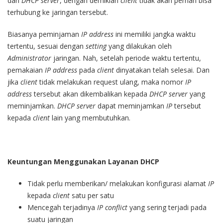
dari
DHCP server
, dengan demikian
client
tidak akan pernah bisa
terhubung ke jaringan tersebut.
Biasanya peminjaman
IP address
ini memiliki jangka waktu
tertentu, sesuai dengan
setting
yang dilakukan oleh
Administrator
jaringan. Nah, setelah periode waktu tertentu,
pemakaian
IP address
pada
client
dinyatakan telah selesai. Dan
jika
client
tidak melakukan request ulang, maka nomor
IP
address
tersebut akan dikembalikan kepada
DHCP server
yang
meminjamkan.
DHCP server
dapat meminjamkan
IP
tersebut
kepada
client
lain yang membutuhkan.
Keuntungan Menggunakan Layanan DHCP
Tidak perlu memberikan/ melakukan konfigurasi alamat
IP
kepada
client
satu per satu
Mencegah terjadinya
IP conflict
yang sering terjadi pada
suatu
jaringan