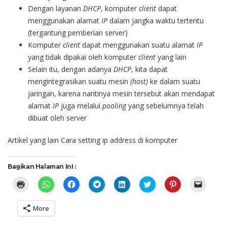
Dengan layanan
DHCP
, komputer
client
dapat
menggunakan alamat
IP
dalam jangka waktu tertentu
(tergantung pemberian server)
Komputer
client
dapat menggunakan suatu alamat
IP
yang tidak dipakai oleh komputer
client
yang lain
Selain itu, dengan adanya
DHCP
, kita dapat
mengintegrasikan suatu mesin
(host)
ke dalam suatu
jaringan, karena nantinya mesin tersebut akan mendapat
alamat
IP
juga melalui
pooling
yang sebelumnya telah
dibuat oleh server
Artikel yang lain
Cara setting ip address di komputer
Bagikan Halaman InI :
Click
Click
Click
Click
Click
Click
Click
Click
to
to
to
to
to
to
to
to
print
share
share
share
share
share
share
email
(Opens
on
on
on
on
on
on
a
More
in
WhatsApp
Facebook
Telegram
LinkedIn
Twitter
Pinterest
link
new
(Opens
(Opens
(Opens
(Opens
(Opens
(Opens
to
window)
in
in
in
in
in
in
a