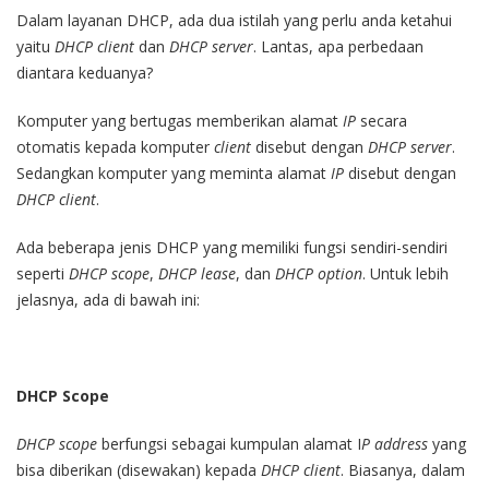
Dalam layanan DHCP, ada dua istilah yang perlu anda ketahui
yaitu
DHCP client
dan
DHCP server
. Lantas, apa perbedaan
diantara keduanya?
Komputer yang bertugas memberikan alamat
IP
secara
otomatis kepada komputer
client
disebut dengan
DHCP server
.
Sedangkan komputer yang meminta alamat
IP
disebut dengan
DHCP client
.
Ada beberapa jenis DHCP yang memiliki fungsi sendiri-sendiri
seperti
DHCP scope
,
DHCP lease
, dan
DHCP option
. Untuk lebih
jelasnya, ada di bawah ini:
DHCP Scope
DHCP scope
berfungsi sebagai kumpulan alamat I
P address
yang
bisa diberikan (disewakan) kepada
DHCP client
. Biasanya, dalam