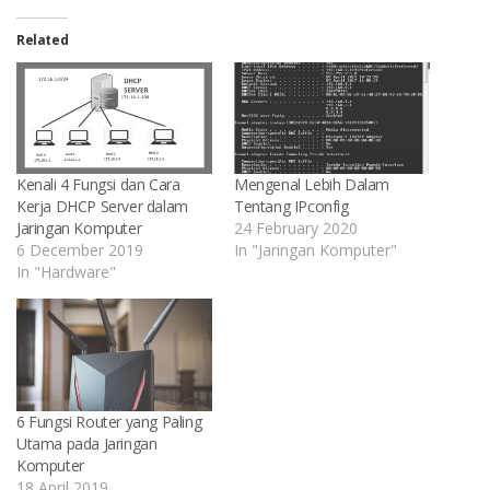
new
new
new
new
new
new
friend
window)
window)
window)
window)
window)
window)
(Opens
in
Related
new
window
Kenali 4 Fungsi dan Cara
Mengenal Lebih Dalam
Kerja DHCP Server dalam
Tentang IPconfig
Jaringan Komputer
24 February 2020
6 December 2019
In "Jaringan Komputer"
In "Hardware"
6 Fungsi Router yang Paling
Utama pada Jaringan
Komputer
18 April 2019