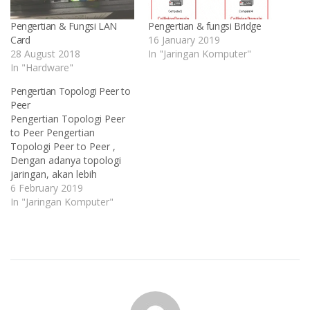
Pengertian & Fungsi LAN
Pengertian & fungsi Bridge
Card
16 January 2019
28 August 2018
In "Jaringan Komputer"
In "Hardware"
Pengertian Topologi Peer to
Peer
Pengertian Topologi Peer
to Peer Pengertian
Topologi Peer to Peer ,
Dengan adanya topologi
jaringan, akan lebih
memudahkan untuk akses
6 February 2019
sebuah data server
In "Jaringan Komputer"
meskipun dilakukan secara
bersamaan. Topologi
jaringan merupakan teknik
yang menghubungkan
antara satu komputer
dengan komputer lainnya di
dalam rangkaian dan