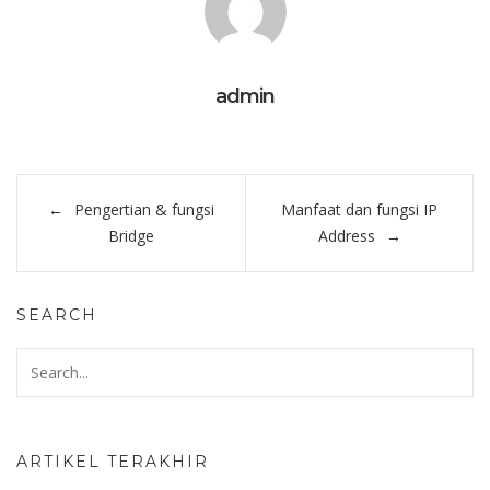
membentuk sebuah
jaringan. Penggunaan
topologi tentu saja…
admin
Post
Pengertian & fungsi
Manfaat dan fungsi IP
navigation
Bridge
Address
SEARCH
ARTIKEL TERAKHIR