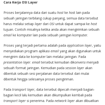
Cara Kerja OSI Layer
Proses berjalannya data dari suatu
host
ke
hos
t lain pada
sebuah jaringan terbilang cukup panjang, semua data tersebut
harus melalui setiap
layer
dari
OSI
untuk dapat sampai ke
host
tujuan. Contoh misalnya ketika anda akan mengirimkan sebuah
email
ke komputer lain pada sebuah jaringan komputer.
Proses yang terjadi pertama adalah pada
application layer
, yaitu
menyediakan program aplikasi
email
yang akan digunakan untuk
mengirim data ke komputer lain melalui jaringan. Pada
presentation layer
.
emai
l tersebut kemudian dikonversi menjadi
sebuah format jaringan. Kemudian pada
session layer
akan
dibentuk sebuah sesi perjalanan data tersebut dari mulai
dibentuk hingga selesainya proses pengiriman.
Pada
transport layer
, data tersebut dipecah menjadi bagian-
bagian kecil lalu kemudian akan dikumpulkan kembali pada
transport layer
si penerima. Pada
network layer
akan dibuatkan