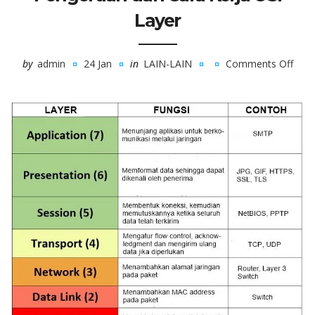
Layer
by
admin
24 Jan
in
LAIN-LAIN
Comments Off
on
Peng
dan
Cara
Kerj
OSI
Laye