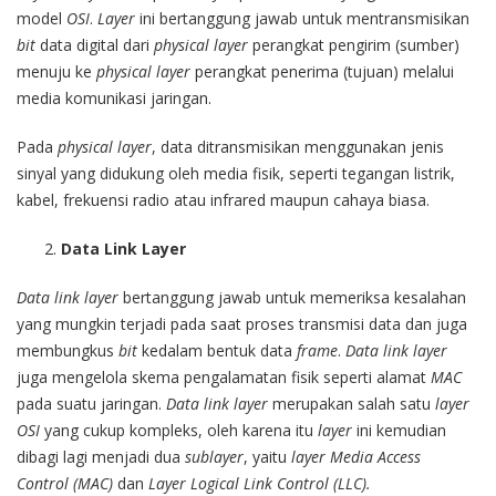
model
OSI
.
Layer
ini bertanggung jawab untuk mentransmisikan
bit
data digital dari
physical layer
perangkat pengirim (sumber)
menuju ke
physical layer
perangkat penerima (tujuan) melalui
media komunikasi jaringan.
Pada
physical layer
, data ditransmisikan menggunakan jenis
sinyal yang didukung oleh media fisik, seperti tegangan listrik,
kabel, frekuensi radio atau infrared maupun cahaya biasa.
Data Link Layer
Data link layer
bertanggung jawab untuk memeriksa kesalahan
yang mungkin terjadi pada saat proses transmisi data dan juga
membungkus
bit
kedalam bentuk data
frame
.
Data link layer
juga mengelola skema pengalamatan fisik seperti alamat
MAC
pada suatu jaringan.
Data link layer
merupakan salah satu
layer
OSI
yang cukup kompleks, oleh karena itu
layer
ini kemudian
dibagi lagi menjadi dua
sublayer
, yaitu
layer
Media Access
Control
(MAC)
dan
Layer Logical Link Control
(LLC).