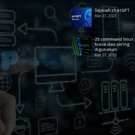
Sejarah chatGPT
Mar 27, 2023
25 command linux
biasa dan sering
digunakan
Mar 27, 2023