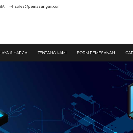
SIA
sales@pemasangan.com
IAYA & HARGA
TENTANG KAMI
FORM PEMESANAN
CAR