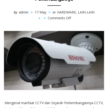
by
admin
17 May
in
HARDWARE
,
LAIN-LAIN
Comments Off
on
Mengenal
manfaat
CCTV
dan
Sejarah
Perkembangannya
Mengenal manfaat CCTV dan Sejarah Perkembangannya CCTV,