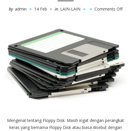
by
admin
14 Feb
in
LAIN-LAIN
Comments Off
on
Men
Lebi
Dal
Ten
Flop
Disk
Mengenal tentang Floppy Disk. Masih ingat dengan perangkat
keras yang bernama Floppy Disk atau biasa disebut dengan