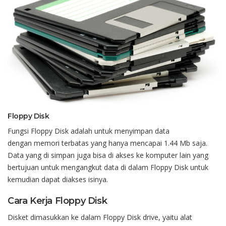
Floppy Disk
Fungsi
Floppy Disk
adalah
untuk
menyimpan
data
dengan
memori
terbatas
yang
hanya
mencapai
1.44
Mb
saja
.
Data yang di
simpan
juga
bisa
di
akses
ke
komputer
lain yang
bertujuan
untuk
mengan
gkut
data di
dalam
Floppy Disk
untuk
kemudian
dapat
diakses
isinya
.
Cara
Kerja
Floppy Disk
Disket
dimasukkan
ke
dalam
Floppy Disk
drive
,
yaitu
alat