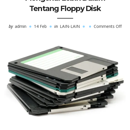
Tentang Floppy Disk
by
admin
14 Feb
in
LAIN-LAIN
Comments Off
on
Men
Lebi
Dal
Ten
Flop
Disk