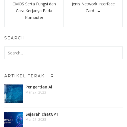
navigation
CMOS Serta Fungsi dan
Jenis Network Interface
Cara Kerjanya Pada
Card
Komputer
SEARCH
ARTIKEL TERAKHIR
Pengertian Ai
Mar 27, 2023
Sejarah chatGPT
Mar 27, 2023