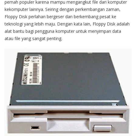
pernah
populer
karena
mampu
mengangkut
file
dari
komputer
ke
komputer
lain
nya
.
Seiring
dengan
perkembangan
zaman
,
Floppy Disk
perlahan
bergeser
dan
berkembang
pesat
ke
teknologi
yang
lebih
maju
.
Dengan
kata lain
,
Floppy Disk
adalah
alat
bantu
bagi
pengguna
komputer
untuk
menyimpan
data
atau
file
yang
sangat
penting
.