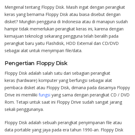
Mengenal tentang Floppy Disk. Masih
ingat
dengan
perangkat
keras
yang
bernama
Floppy Disk
atau
biasa
di
sebut
dengan
disket
?
Mungkin
pengguna
di Indonesia
atau
di
manapun
sudah
hampir
tidak
memerlukan
perangkat
keras
ini
,
karena
dengan
kemajuan
teknologi
sekarang
pengguna
telah
beralih
pada
perangkat
baru
yaitu
Flashdisk
,
HDD External
dan
CD/DVD
sebagai
alat
untuk
menyimpan
file
/data.
Pengertian
Floppy Disk
Floppy Disk
adalah
salah
satu
dari
sebagian
perangkat
keras
(
hardw
are
)
komputer
yang
berfungsi
sebagai
alat
pembaca
disket
atau
Floppy Disk
,
dimana
pada
dasarnya
Floppy
Drive
ini
memiliki
fungsi
yang
sama
dengan
perangkat
CD / DVD
Rom
.
Tetapi
untuk
saat
ini
Floppy Drive
sudah
sangat
jarang
sekali
penggunanya
.
Floppy Disk
adalah
sebuah
perangkat
penyimpanan
file
atau
data
portable
yang
jaya
pada era
tahun
1990-an.
Floppy Disk