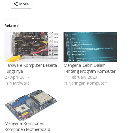
(Opens
on
on
on
on
on
on
a
More
in
WhatsApp
Facebook
Telegram
LinkedIn
Twitter
Pinterest
link
new
(Opens
(Opens
(Opens
(Opens
(Opens
(Opens
to
window)
in
in
in
in
in
in
a
new
new
new
new
new
new
friend
window)
window)
window)
window)
window)
window)
(Opens
in
Related
new
window
Hardware Komputer Beserta
Mengenal Lebih Dalam
Fungsinya
Tentang Program Komputer
27 April 2017
11 February 2020
In "Hardware"
In "Jaringan Komputer"
Mengenal Komponen-
Komponen Motherboard