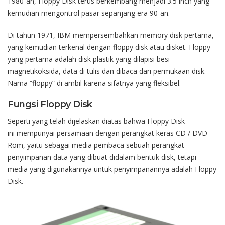
1980-an
,
Floppy Disk
terus
berkembang
menjadi
3.
5
inch
yang
kemudian
mengontrol
pasar
sepanjang
era 90-an.
Di
tahun
1971
,
IBM
mempersembahkan
memory disk
pertama
,
yang
kemudian
terkenal
dengan
floppy disk
atau
disket
.
Floppy
yang
pertama
adalah
disk
plastik
yang
dilapisi
besi
magnetik
oksida
, data di
tulis
dan
dibaca
dari
permukaan
disk.
Nama
“floppy”
di
ambil
karena
sifatnya
yang
fleksibel
.
Fungsi
Floppy Disk
Seperti
yang
telah
dijelaskan
diatas
bahwa
Floppy Disk
ini
mempunyai
persamaan
dengan
perangkat
keras
CD / DVD
Rom
,
yaitu
sebagai
media
pembaca
sebuah
perangkat
penyimpanan
data yang
dibuat
didalam
bentuk
disk
,
tetapi
media yang
digunakannya
untuk
penyimpanannya
adalah
Floppy
Disk
.