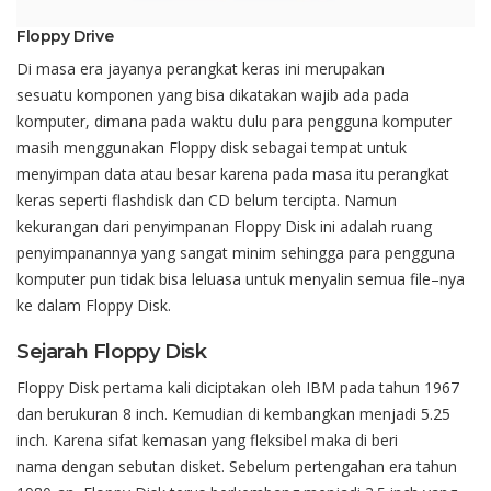
Floppy Drive
Di
masa era
jayanya
perangkat
keras
ini
merupakan
sesuatu
komponen
yang
bisa
dikatakan
wajib
ada
pada
komputer
,
dimana
pada
waktu
dulu
para
pengguna
komputer
masih
menggunakan
Floppy disk
sebagai
tempat
untuk
menyimpan
data
atau
besar
karena
pada masa
itu
perangkat
keras
seperti
flashdisk
dan
CD
belum
tercipta
.
Namun
kekurangan
dari
penyimpanan
Floppy
D
isk
ini
adalah
ruang
penyimpanannya
yang
sa
n
gat
minim
sehingga
para
pengguna
komputer
pun
tidak
bisa
leluasa
untuk
menyalin
semua
file
–
nya
ke
dalam
Floppy Disk
.
Sejarah Floppy Disk
Floppy Disk
pertama
kali
diciptakan
oleh
IBM
pada
tahun
1967
dan
berukuran
8
inch
.
Kemudian
di
kembangkan
menjadi
5.25
inch
. Karena
sifat
kemasan
yang
fleksibel
maka
di
beri
nama
dengan
sebutan
disket
.
Sebelum
pertengahan
era
tahun