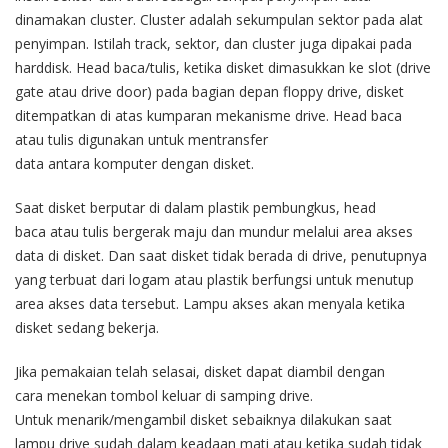
dinamakan
cluster.
Cluster
adalah
sekumpulan
sektor
pada
alat
penyimpan
.
Istilah
track,
sektor
,
dan
cluster
juga
dipakai
pada
har
ddi
sk
.
Head
baca
/
tulis
,
ketika
disket
dimasukkan
ke
slot (drive
gate
atau
drive door
) pada
bagian
depan
floppy drive
,
disket
ditempatkan
di
atas
kumparan
mekanisme
drive
.
Head
baca
atau
tulis
digunakan
untuk
mentransfer
data
antara
komputer
dengan
disket
.
Saat
disket
berputar
di
dalam
plastik
pembungkus
,
head
baca
atau
tulis
bergerak
maju
dan
mundur
melalui
area
akses
data di
disket
. Dan
saat
disket
tidak
berada
di
drive,
penutupnya
yang
terbuat
dari
logam
atau
plastik
berfungsi
untuk
menutup
area
akses
data
tersebut
.
Lampu
akses
akan
menyala
ketika
disket
sedang
bekerja
.
Jika
pemakaian
telah
selasai
,
disket
dapat
diambil
dengan
cara
menekan
tombol
keluar
di
samping
drive.
Untuk
menarik
/
mengambil
disket
sebaiknya
dilakukan
saat
lampu
drive
sudah
dalam
keadaan
mati
atau
ketika
sudah
tidak