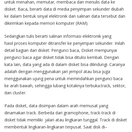
untuk
menahan
,
memutar
,
membaca
dan
menulis
data
ke
disket
. Baca,
berarti
data di media
penyimpan
sekunder
diubah
ke
dalam
bentuk
sinyal
elektronik
dan
salinan
data
tersebut
dan
dikirimkan
kepada
memori
komputer
(RAM).
Sedangkan
tulis
berarti
salinan
informasi
elektronik
yang
hasil
proses
komputer
ditransfer
ke
penyimpan
sekunder
.
Inilah
detail
bagian
dari
disket
:
Pengunci
baca
,
Disket
mempunyai
pengunci
baca
agar
disket
tidak
bisa
ditulisi
kembali
.
Dengan
kata lain, data yang
ada
di
dalam
disket
bisa
dilindungi
.
Caranya
adalah
dengan
menggunakan
jari
jempol
atau
bisa
juga
menggunakan
ujung
pena
untuk
memindahkan
pengunci
baca
ke
arah
bawah
,
sehingga
lubang
kotaknya
terbuka.
t
rack
,
sektor
,
dan
cluster
.
Pada
disket
, data
disimpan
dalam
arah
memusat
yang
dinamakan
track
.
Berbeda
dari
gramophone
,
track-track
di
disket
tidak
memiliki
jalan
atau
lingkaran
tunggal
.
Track
di
disket
membentuk
lingkaran-lingkaran
terpusat
.
Saat
disk
di
–