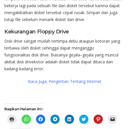
bekerja
lagi
pada
sebuah
file
dari
disket
tersebut
karena
dapat
mengakibatkan
disket
tersebut
cepat
rusak
.
Simpan
dan juga
tutup
file
sebelum
menarik
disket
dari
drive.
Kekurangan
F
loppy Drive
Disk drive
sangat
mudah
tertimpa
debu
ataupun
kotoran
yang
terbawa
oleh
disket
sehingga
dapat
menganggu
fungsionalitas
disk drive
.
Biasanya
gejala
–
gejala
yang
muncul
akibat
disk drive
kotor
adalah
disket
tidak
dapat
dibaca
dan
kadang-kadang
error.
Baca Juga; Pengertian Tentang Internet
Bagikan Halaman InI :
Click
Click
Click
Click
Click
Click
Click
Click
to
to
to
to
to
to
to
to
print
share
share
share
share
share
share
email