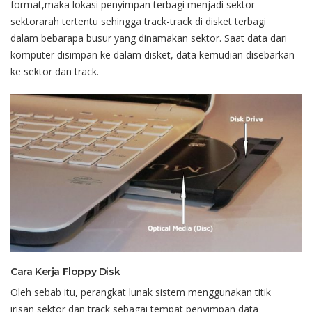
format
,maka
lokasi
penyimpan
terbagi
menjadi
sektor-
sektor
arah
tertentu
sehingga
track-track
di
disket
terbagi
dalam
bebarapa
busur
yang
dinamakan
sektor
.
Saat
data
dari
komputer
disimpan
ke
dalam
disket
, data
kemudian
disebarkan
ke
sektor
dan
track.
Cara
Kerja
Floppy Disk
Oleh
sebab
itu
,
perangkat
lunak
sistem
menggunakan
titik
irisan
sektor
dan
track
sebagai
tempat
penyimpan
data