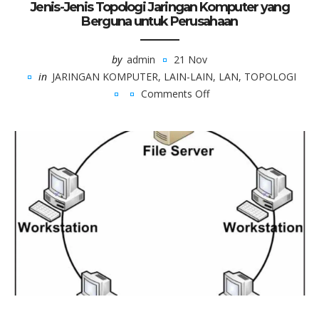
Jenis-Jenis Topologi Jaringan Komputer yang
Berguna untuk Perusahaan
by
admin
21 Nov
in
JARINGAN KOMPUTER
,
LAIN-LAIN
,
LAN
,
TOPOLOGI
Comments Off
on
Jenis-
Jenis
Topologi
Jaringan
Komputer
yang
Berguna
untuk
Perusahaan