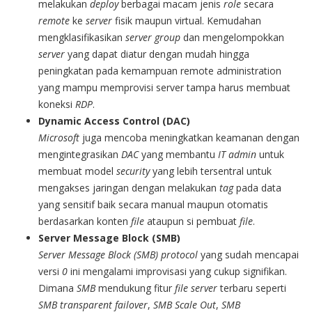
melakukan
deploy
berbagai macam jenis
role
secara
remote
ke
server
fisik maupun virtual. Kemudahan
mengklasifikasikan
server group
dan mengelompokkan
server
yang dapat diatur dengan mudah hingga
peningkatan pada kemampuan remote administration
yang mampu memprovisi server tampa harus membuat
koneksi
RDP
.
Dynamic Access Control (DAC)
Microsoft
juga mencoba meningkatkan keamanan dengan
mengintegrasikan
DAC
yang membantu
IT admin
untuk
membuat model
security
yang lebih tersentral untuk
mengakses jaringan dengan melakukan
tag
pada data
yang sensitif baik secara manual maupun otomatis
berdasarkan konten
file
ataupun si pembuat
file
.
Server Message Block (SMB)
Server Message Block (SMB) protocol
yang sudah mencapai
versi
0
ini mengalami improvisasi yang cukup signifikan.
Dimana
SMB
mendukung fitur
file server
terbaru seperti
SMB transparent failover
,
SMB Scale Out
,
SMB