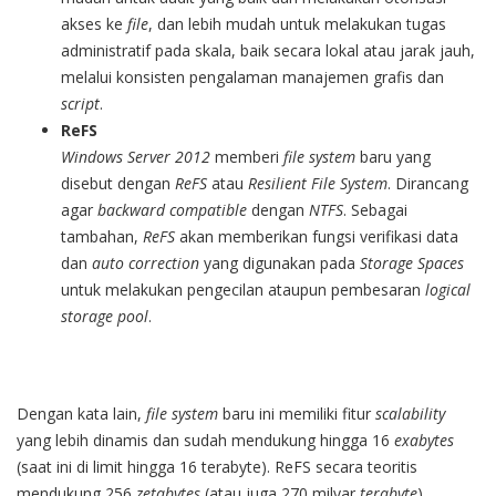
akses ke
file
, dan lebih mudah untuk melakukan tugas
administratif pada skala, baik secara lokal atau jarak jauh,
melalui konsisten pengalaman manajemen grafis dan
script
.
ReFS
Windows Server 2012
memberi
file system
baru yang
disebut dengan
ReFS
atau
Resilient File System
. Dirancang
agar
backward compatible
dengan
NTFS
. Sebagai
tambahan,
ReFS
akan memberikan fungsi verifikasi data
dan
auto correction
yang digunakan pada
Storage Spaces
untuk melakukan pengecilan ataupun pembesaran
logical
storage pool
.
Dengan kata lain,
file system
baru ini memiliki fitur
scalability
yang lebih dinamis dan sudah mendukung hingga 16
exabytes
(saat ini di limit hingga 16 terabyte). ReFS secara teoritis
mendukung 256
zetabytes
(atau juga 270 milyar
terabyte
).