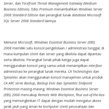
Server
, dan
Forefront Threat Management Gateway (Medium
Business Edition).
Edisi
Premium
menambahkan
Windows Server
2008 Standard Edition
dan perangkat lunak
database
Microsoft
SQL Server 2008 Standard
lainnya.
Menurut
Microsoft
,
Windows Essential Business Server (EBS)
2008
memiliki satu konsol pengelolaan / administrasi tunggal, di
mana kumpulan
client
dan
server
yang dikelola dapat dipantau
serta dikelola. Perangkat lunak pihak ketiga juga dapat
menggunakan konsol yang sama untuk menampilkan
interface
administrasi ke perangkat lunak mereka.
CA Technologies
dan
Symantec
akan menggunakan konsol manajemen untuk produk
CA ARC serve Backup
,
Backup Exec
dan
Symantec Endpoint
Protection
masing-masing.
Windows Essential Business Server
(EBS) 2008
mencakup
Remote Web Workplace
, fitur
out-of-the-box
yang memungkinkan IT dapat dengan mudah mengatur akses
jarak jauh yang aman ke komputer
client
perusahaan dan