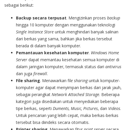
sebagai berikut:
Backup secara terpusat
. Mengizinkan proses
backup
hingga 10 komputer dengan menggunakan teknologi
Single Instance Store
untuk menghindari banyak salinan
dari berkas yang sama, bahkan jika berkas tersebut
berada di dalam banyak komputer.
Pemantauan kesehatan komputer
.
Windows Home
Server
dapat memantau kesehatan semua komputer di
dalam jaringan komputer, termasuk status dari
antivirus
dan juga
firewall
.
File sharing
. Menawarkan fil
e sharing
untuk komputer-
komputer agar dapat menyimpan berkas dari jarak jauh,
sebagai perangkat
Network Attached Storage
. Beberapa
kategori juga disediakan untuk menyediakan beberapa
tipe berkas, seperti
Duments, Music, Pictures
, dan
Videos
.
Untuk pencarian yang lebih cepat, maka berkas-berkas
tersebut bisa diindeks secara otomatis.
Printer sharing
. Menawarkan fitur
print server
secara