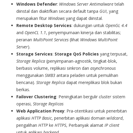
Windows Defender
:
Windows Server Antimalware
telah
diinstal dan diaktifkan secara default tanpa
GUI
, yang
merupakan fitur
Windows
yang dapat diinstal.
Remote Desktop
Services
: dukungan untuk
OpenGL 4.4
and
OpenCL 1.1
, penyempurnaan kinerja dan stabilitas;
peranan
MultiPoint Services
(lihat
Windows MultiPoint
Server
).
Storage Services
:
Storage QoS Policies
yang terpusat,
Storage Replica
(penyimpanan-agnostik, tingkat-blok,
berbasis volume, replikasi sinkron dan
asynchronous
menggunakan
SMB3
antara peladen untuk pemulihan
bencana).
Storage Replica
dapat mereplikasi blok bukan
berkas.
Failover Clustering
: Peningkatan bergulir
cluster
sistem
operasi,
Storage Replicas
Web Application Proxy
: Pra-otentikasi untuk penerbitan
aplikasi
HTTP Basic
, penerbitan aplikasi domain
wildcard
,
pengalihan
HTTP
ke
HTTPS
, Perbanyak alamat
IP client
untuk aplikasi
backend
.