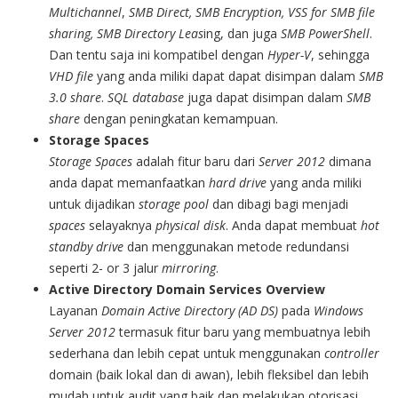
Multichannel
,
SMB Direct, SMB Encryption, VSS for SMB file
sharing, SMB Directory Leas
ing, dan juga
SMB PowerShell
.
Dan tentu saja ini kompatibel dengan
Hyper-V
, sehingga
VHD file
yang anda miliki dapat dapat disimpan dalam
SMB
3.0 share
.
SQL database
juga dapat disimpan dalam
SMB
share
dengan peningkatan kemampuan.
Storage Spaces
Storage Spaces
adalah fitur baru dari
Server 2012
dimana
anda dapat memanfaatkan
hard drive
yang anda miliki
untuk dijadikan
storage pool
dan dibagi bagi menjadi
spaces
selayaknya
physical disk
. Anda dapat membuat
hot
standby drive
dan menggunakan metode redundansi
seperti 2- or 3 jalur
mirroring
.
Active Directory Domain Services Overview
Layanan
Domain Active Directory (AD DS)
pada
Windows
Server 2012
termasuk fitur baru yang membuatnya lebih
sederhana dan lebih cepat untuk menggunakan
controller
domain (baik lokal dan di awan), lebih fleksibel dan lebih
mudah untuk audit yang baik dan melakukan otorisasi