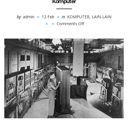
Komputer
by
admin
12 Feb
in
KOMPUTER
,
LAIN-LAIN
Comments Off
on
Memahami
Sejarah
dan
Perkembangan
Komputer