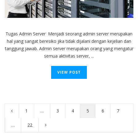
yang
Perlu
Anda
Ketahui
Tugas Admin Server Menjadi seorang admin server merupakan
hal yang sangat beresiko jika tidak dijalani dengan kejelian dan
tanggung jawab. Admin server merupakan orang yang mengatur
semua aktivitas server, ...
VIEW POST
Posts
navigation
1
…
3
4
5
6
7
…
22