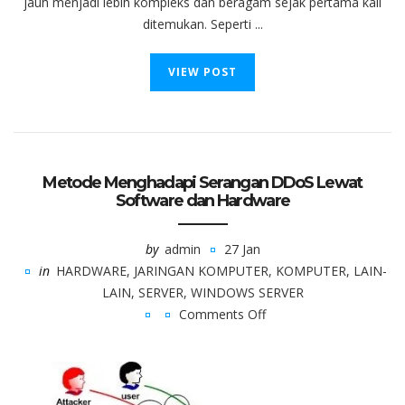
jauh menjadi lebih kompleks dan beragam sejak pertama kali
ditemukan. Seperti ...
VIEW POST
Metode Menghadapi Serangan DDoS Lewat
Software dan Hardware
by
admin
27 Jan
in
HARDWARE
,
JARINGAN KOMPUTER
,
KOMPUTER
,
LAIN-
LAIN
,
SERVER
,
WINDOWS SERVER
Comments Off
on
Metode
Menghadapi
Serangan