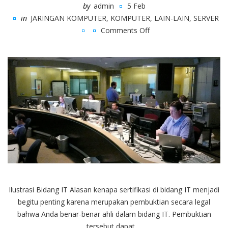
by
admin
5 Feb
in
JARINGAN KOMPUTER
,
KOMPUTER
,
LAIN-LAIN
,
SERVER
Comments Off
on
Inilah
Alasan
Pentingnya
Sertifikasi
di
Bidang
IT
dalam
Dunia
Kerja
Ilustrasi Bidang IT Alasan kenapa sertifikasi di bidang IT menjadi
begitu penting karena merupakan pembuktian secara legal
bahwa Anda benar-benar ahli dalam bidang IT. Pembuktian
tersebut dapat ...