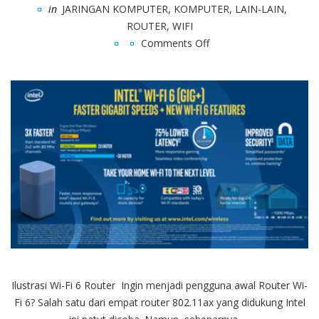
in
JARINGAN KOMPUTER
,
KOMPUTER
,
LAIN-LAIN
,
ROUTER
,
WIFI
Comments Off
on
Intel
Mendorong
Router
Wi-
Fi
6
Baru
Untuk
Mendorong
Percepatan
Produksi
Massal
Ilustrasi Wi-Fi 6 Router Ingin menjadi pengguna awal Router Wi-
Fi 6? Salah satu dari empat router 802.11ax yang didukung Intel