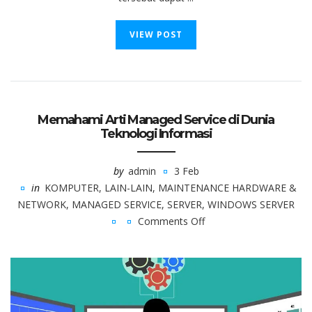
VIEW POST
Memahami Arti Managed Service di Dunia
Teknologi Informasi
by
admin
3 Feb
in
KOMPUTER
,
LAIN-LAIN
,
MAINTENANCE HARDWARE &
NETWORK
,
MANAGED SERVICE
,
SERVER
,
WINDOWS SERVER
Comments Off
on
Memahami
Arti
Managed
Service