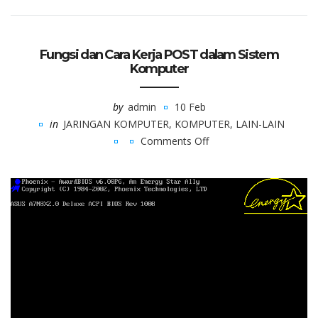
Fungsi dan Cara Kerja POST dalam Sistem
Komputer
by
admin
10 Feb
in
JARINGAN KOMPUTER
,
KOMPUTER
,
LAIN-LAIN
Comments Off
on
Fungsi
dan
Cara
Kerja
POST
dalam
Sistem
Komputer