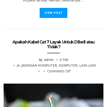
ini patut dicoba. Namun, sebenarnya, ...
VIEW POST
Apakah Kabel Cat 7 Layak Untuk Dibeli atau
Tidak?
by
admin
6 Feb
in
JARINGAN KOMPUTER
,
KOMPUTER
,
LAIN-LAIN
Comments Off
on
Apakah
Kabel
Cat
7
Layak